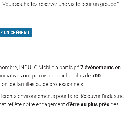
e.
Vous souhaitez réserver une visite pour un groupe ?
Z UN CRÉNEAU
d nombre, INDULO Mobile a participé
7 événements
en
initiatives ont permis de toucher plus de
700
ation, de familles ou de professionnels.
ifférents environnements
pour faire
découvrir l’industrie
mat
reflète notre engagement
d’
être au plus près
des