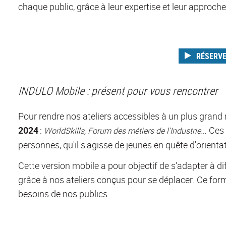
chaque public, grâce à leur expertise et leur approch
RÉSERVE
INDULO Mobile : présent pour vous rencontrer
Pour rendre nos ateliers accessibles à un plus gran
2024
:
…
Ces 
WorldSkills
, Forum des métiers de l’Industrie
personnes
, qu'il s'agisse de jeunes en quête d'orient
Cette
version mobile
a
pour
objectif de
s'adapter
à d
grâce à nos ateliers conçus pour se déplacer.
Ce for
besoins de
nos
public
s
.