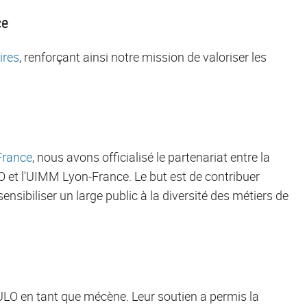
ce
ires
, renforçant ainsi notre mission de
valoriser
l
es
France
, nous avons officialisé
le
partenariat
entre
la
O
et l'UIMM Lyon-France.
Le but est de
contribuer
sensibiliser un large public à la diversité des métiers
de
ULO en tant que mécène. Leur soutien a permis la