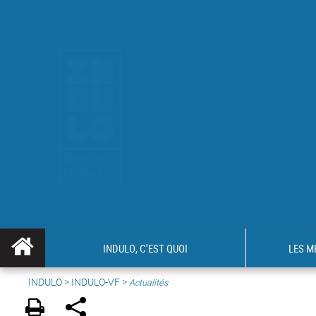
INDULO, C'EST QUOI
LES M
INDULO
>
INDULO-VF
>
Actualités