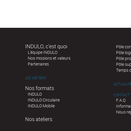
INDULO, c'est quoi
Pôle co
L'équipe INDULO
Pôle log
Nos missions et valeurs
Pôle pr
Partenaires
Pôle su
Temps 
LES MÉTIERS
ACTUALIT
Nos formats
INDULO
CONTACT
INDULO Circulaire
F.A.Q
INDULO Mobile
Informa
Nous re
Nos ateliers