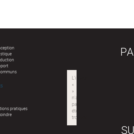
PA
nception
istique
oduction
pport
communs
ÉS
tions pratiques
joindre
SU