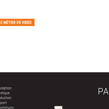
E MÉTIER EN VIDÉO
PA
nception
istique
oduction
pport
communs