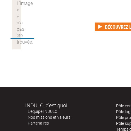
DÉCOUVREZ L
INDULO, c'est quoi
Pôle co
L'équipe INDULO
Pôle log
Nos missions et valeurs
Pôle pr
Partenaires
Pôle su
Temps 