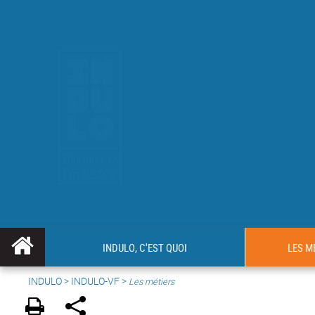
INDULO, C'EST QUOI
LES M
INDULO
>
INDULO-VF
>
Les métiers