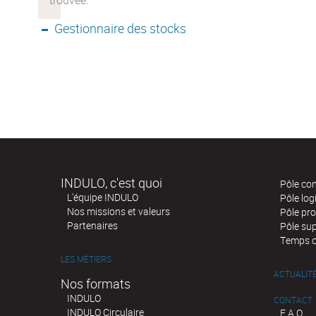
Gestionnaire des stocks
INDULO, c'est quoi
Pôle co
L'équipe INDULO
Pôle log
Nos missions et valeurs
Pôle pr
Partenaires
Pôle su
Temps 
LES MÉTIERS
ACTUALIT
Nos formats
INDULO
CONTACT
INDULO Circulaire
F.A.Q