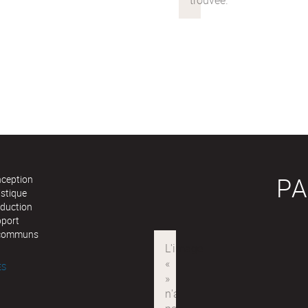
PA
nception
istique
oduction
pport
communs
ÉS