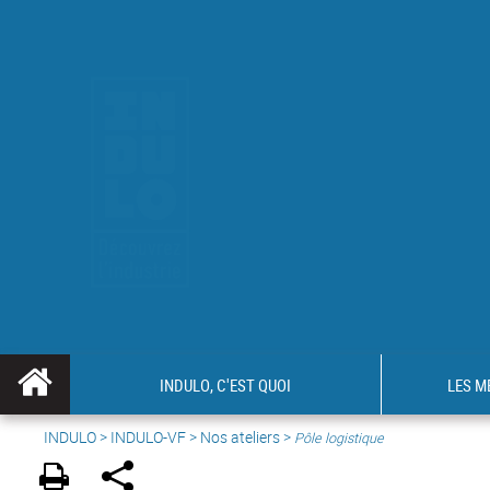
INDULO, C'EST QUOI
LES M
INDULO
>
INDULO-VF
> Nos ateliers >
Pôle logistique